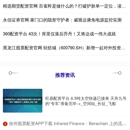
精选期货配资官网 百雀羚是做什么的？打破护肤单一定位，读懂它的百年养肤彩妆底色
永信证券官网 家门口的隐形守护者：威视达康免电源监控实测
360配资平台 43次！库里仅落后乔丹！又将达成一伟大成就
黑龙江股票配资官网 轻纺城（600790.SH）新增一起对外投资，被投资公司为浙江帛物贸易有限公司
推荐资讯
旺鼎配资平台 6.5吨太空快递已接单 天舟九号
的“专车”准备完毕→_空间站_长征_飞船
​徐州股票配资APP下载 Infrared Finance：Berachain 上的流动性质押独角兽
1