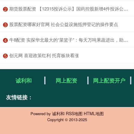
​期货股票配资 【12315投诉公示】国药控股新增4件投诉公示，涉及侵犯注册商标专用权行为->销售侵犯注册商标专用权的商品的问题等
2
​股票配资哪家好官网 社会公益设施抵押登记的操作要点
3
​牛8配资 实探华北最大的“菜篮子”：每天万吨果蔬进出，助力全国统一大市场
4
​创元网 喜迎政策红利 托育板块看涨
5
诚利和
网上配资
网上配资开户
友情链接：
诚利和
RSS地图
HTML地图
Powered by
Copyright
© 2013-2025